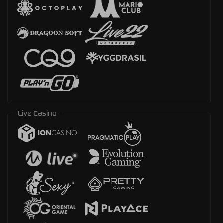
Live Casino