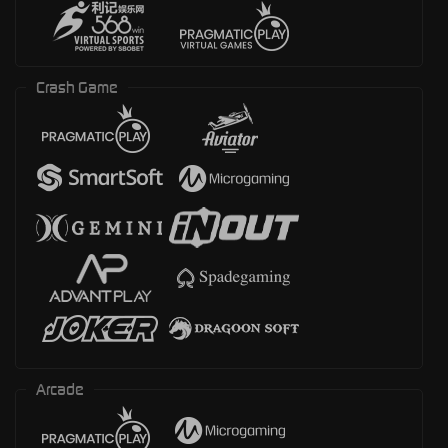
Crash Game
Arcade