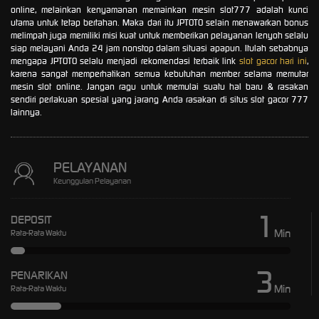
online, melainkan kenyamanan memainkan mesin slot777 adalah kunci
utama untuk tetap bertahan. Maka dari itu JPTOTO selain menawarkan bonus
melimpah juga memiliki misi kuat untuk memberikan pelayanan lenyoh selalu
siap melayani Anda 24 jam nonstop dalam situasi apapun. Itulah sebabnya
mengapa JPTOTO selalu menjadi rekomendasi terbaik link
slot gacor hari ini
,
karena sangat memperhatikan semua kebutuhan member selama memutar
mesin slot online. Jangan ragu untuk memulai suatu hal baru & rasakan
sendiri perlakuan spesial yang jarang Anda rasakan di situs slot gacor 777
lainnya.
PELAYANAN
Keunggulan Pelayanan
1
DEPOSIT
Min
Rata-Rata Waktu
3
PENARIKAN
Min
Rata-Rata Waktu